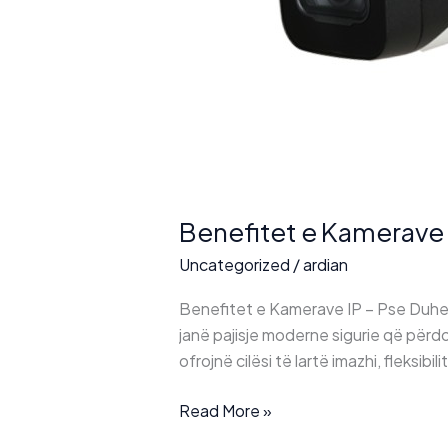
Benefitet e Kamerave 
Uncategorized
/
ardian
Benefitet e Kamerave IP – Pse Duhet
janë pajisje moderne sigurie që përdo
ofrojnë cilësi të lartë imazhi, fleksibi
Benefitet
Read More »
e