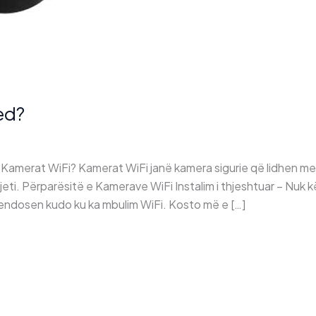
ed?
amerat WiFi? Kamerat WiFi janë kamera sigurie që lidhen me r
rjeti. Përparësitë e Kamerave WiFi Instalim i thjeshtuar – Nuk 
vendosen kudo ku ka mbulim WiFi. Kosto më e […]