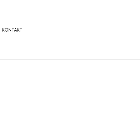
Na kontaktoni
KONTAKT
+355 69 395 7812