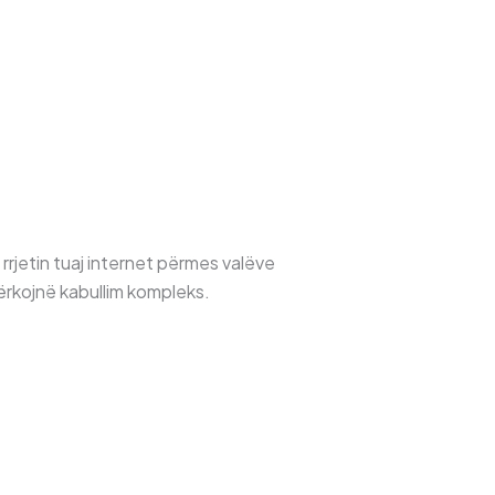
rjetin tuaj internet përmes valëve
kërkojnë kabullim kompleks.