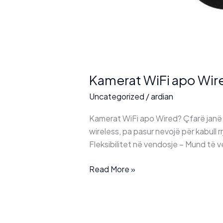
Kamerat WiFi apo Wir
Uncategorized
/
ardian
Kamerat WiFi apo Wired? Çfarë janë K
wireless, pa pasur nevojë për kabull r
Fleksibilitet në vendosje – Mund të 
Kamerat
Read More »
WiFi
apo
Wired?