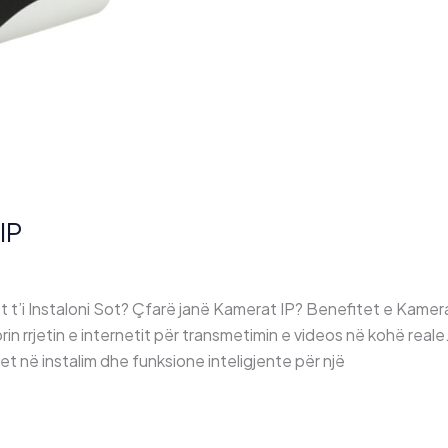
IP
 t’i Instaloni Sot? Çfarë janë Kamerat IP? Benefitet e Kamer
rin rrjetin e internetit për transmetimin e videos në kohë rea
litet në instalim dhe funksione inteligjente për një