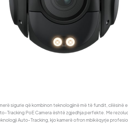
rë sigurie që kombinon teknologjinë më të fundit, cilësinë e 
uto-Tracking PoE Camera është zgjedhja perfekte. Me rezoluc
knologji Auto-Tracking, kjo kamerë ofron mbikëqyrje profesi