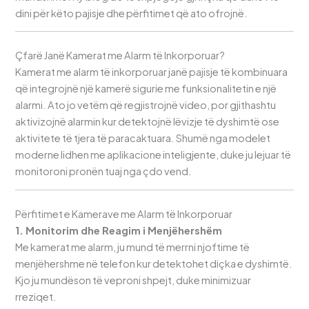
dini për këto pajisje dhe përfitimet që ato ofrojnë.
Çfarë Janë Kamerat me Alarm të Inkorporuar?
Kamerat me alarm të inkorporuar janë pajisje të kombinuara
që integrojnë një kamerë sigurie me funksionalitetin e një
alarmi. Ato jo vetëm që regjistrojnë video, por gjithashtu
aktivizojnë alarmin kur detektojnë lëvizje të dyshimtë ose
aktivitete të tjera të paracaktuara. Shumë nga modelet
moderne lidhen me aplikacione inteligjente, duke ju lejuar të
monitoroni pronën tuaj nga çdo vend.
Përfitimet e Kamerave me Alarm të Inkorporuar
1. Monitorim dhe Reagim i Menjëhershëm
Me kamerat me alarm, ju mund të merrni njoftime të
menjëhershme në telefon kur detektohet diçka e dyshimtë.
Kjo ju mundëson të veproni shpejt, duke minimizuar
rreziqet.