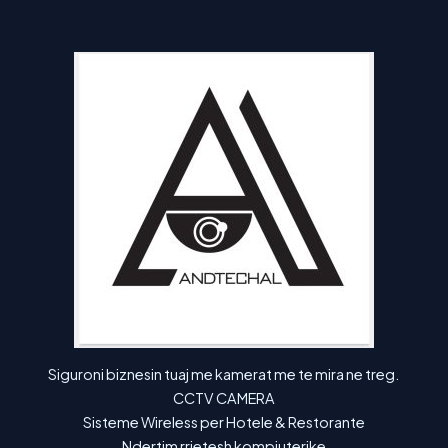
Siguroni biznesin tuaj me kamerat me te mira ne treg.
CCTV CAMERA
Sisteme Wireless per Hotele & Restorante
Ndertim rrjetesh kompjuterike