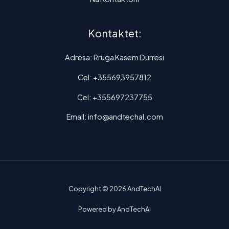
Kontaktet:
Adresa: Rruga Kasem Durresi
Cel: +355693957812
Cel: +355697237755
Email: info@andtechal.com
Copyright © 2026 AndTechAl
Powered by AndTechAl