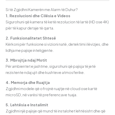
Si të Zgjidhni Kamerën me Alarm të Duhur?
1. Rezolucioni dhe Cilësia e Videos
Sigurohuni që kamera të ketë rezolucion të lartë (HD ose 4K)
për të kapur detaje të qarta.
2. Funksionalitetet Shtesë
Kërkoni për funksione si vizioni natë, detektimi i lëvizjes, dhe
lidhja me pajisje inteligjente.
3. Mbrojtja ndaj Motit
Për ambientet e jashtme, sigurohuni që pajisja të jetë
rezistente ndaj ujit dhe kushteve atmosferike.
4. Memorja dhe Ruajtja
Zgjidhni modele që ofrojnë ruajtje në cloud ose kartë
microSD, në varësi të preferencave tuaja.
5. Lehtësia e Instalimit
Zgjidhni një pajisje që mund të instalohet lehtësisht dhe që