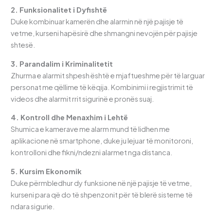
2. Funksionalitet i Dyfishtë
Duke kombinuar kamerën dhe alarmin në një pajisje të
vetme, kurseni hapësirë dhe shmangni nevojën për pajisje
shtesë.
3. Parandalim i Kriminalitetit
Zhurma e alarmit shpesh është e mjaftueshme për të larguar
personat me qëllime të këqija. Kombinimi i regjistrimit të
videos dhe alarmit rrit sigurinë e pronës suaj.
4. Kontroll dhe Menaxhim i Lehtë
Shumica e kamerave me alarm mund të lidhen me
aplikacione në smartphone, duke ju lejuar të monitoroni,
kontrolloni dhe fikni/ndezni alarmet nga distanca.
5. Kursim Ekonomik
Duke përmbledhur dy funksione në një pajisje të vetme,
kurseni para që do të shpenzonit për të blerë sisteme të
ndara sigurie.