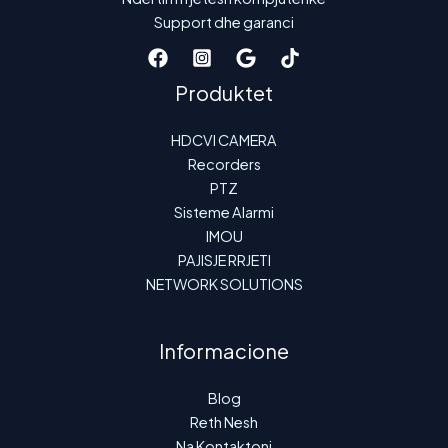
Support dhe garanci
Produktet
HDCVI CAMERA
Recorders
PTZ
Sisteme Alarmi
IMOU
PAJISJE RRJETI
NETWORK SOLUTIONS
Informacione
Blog
Reth Nesh
Na Kontaktoni