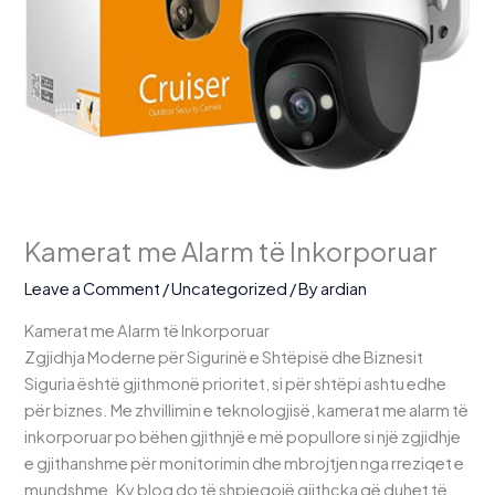
Kamerat me Alarm të Inkorporuar
Leave a Comment
/
Uncategorized
/ By
ardian
Kamerat me Alarm të Inkorporuar
Zgjidhja Moderne për Sigurinë e Shtëpisë dhe Biznesit
Siguria është gjithmonë prioritet, si për shtëpi ashtu edhe
për biznes. Me zhvillimin e teknologjisë, kamerat me alarm të
inkorporuar po bëhen gjithnjë e më popullore si një zgjidhje
e gjithanshme për monitorimin dhe mbrojtjen nga rreziqet e
mundshme. Ky blog do të shpjegojë gjithçka që duhet të