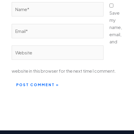
Name*
Save
my
Email*
name,
email,
and
Website
website in this browser for the next time I comment.