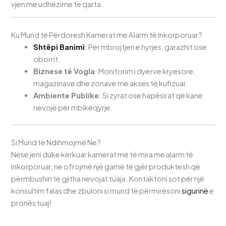
vjen me udhëzime të qarta.
Ku Mund të Përdoresh Kamerat me Alarm të Inkorporuar?
Shtëpi Banimi
:
Për mbrojtjen e hyrjes, garazhit ose
oborrit.
Biznese të Vogla
: Monitorim i dyerve kryesore,
magazinave dhe zonave me akses të kufizuar.
Ambiente Publike
: Si zyrat ose hapësirat që kanë
nevojë për mbikëqyrje.
Si Mund të Ndihmojmë Ne?
Nëse jeni duke kërkuar kamerat më të mira me alarm të
inkorporuar, ne ofrojmë një gamë të gjër produktesh që
përmbushin të gjitha nevojat tuaja. Kontaktoni sot për një
konsultim falas dhe zbuloni si mund të përmirësoni
sigurinë
e
pronës tuaj!