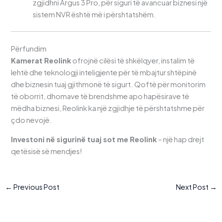
zgjidhni Argus 3 Pro, për siguri të avancuar biznesi një
sistem NVR është më i përshtatshëm.
Përfundim
Kamerat Reolink
ofrojnë cilësi të shkëlqyer, instalim të
lehtë dhe teknologji inteligjente për të mbajtur shtëpinë
dhe biznesin tuaj gjithmonë të sigurt. Qoftë për monitorim
të oborrit, dhomave të brendshme apo hapësirave të
mëdha biznesi, Reolink ka një zgjidhje të përshtatshme për
çdo nevojë.
Investoni në sigurinë tuaj sot me Reolink
– një hap drejt
qetësisë së mendjes!
←
Previous Post
Next Post
→