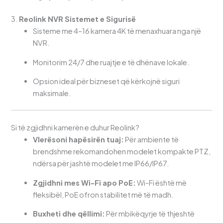
3.
Reolink NVR Sistemet e Sigurisë
Sisteme me 4–16 kamera 4K të menaxhuara nga një
NVR.
Monitorim 24/7 dhe ruajtje e të dhënave lokale.
Opsion ideal për bizneset që kërkojnë siguri
maksimale.
Si të zgjidhni kamerën e duhur Reolink?
Vlerësoni hapësirën tuaj:
Për ambiente të
brendshme rekomandohen modelet kompakte PTZ,
ndërsa për jashtë modelet me IP66/IP67.
Zgjidhni mes Wi-Fi apo PoE:
Wi-Fi është më
fleksibël, PoE ofron stabilitet më të madh.
Buxheti dhe qëllimi:
Për mbikëqyrje të thjeshtë