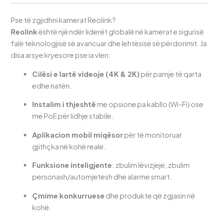
Pse të zgjidhni kamerat Reolink?
Reolink
është një ndër liderët globalë në kamerat e sigurisë
falë teknologjisë së avancuar dhe lehtësisë së përdorimit. Ja
disa arsye kryesore pse ia vlen:
Cilësi e lartë videoje (4K & 2K)
për pamje të qarta
edhe natën.
Instalim i thjeshtë
me opsione pa kabllo (Wi-Fi) ose
me PoE për lidhje stabile.
Aplikacion mobil miqësor
për të monitoruar
gjithçka në kohë reale.
Funksione inteligjente
: zbulim lëvizjeje, zbulim
personash/automjetesh dhe alarme smart.
Çmime konkurruese
dhe produkte që zgjasin në
kohë.