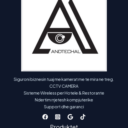
Siguroni biznesin tuaj me kamerat me te mira ne treg.
CCTV CAMERA
Sisteme Wireless per Hotele & Restorante
Ndertim rrjetesh kompjuterike
Support dhe garanci
Produktet