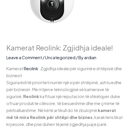
Kamerat Reolink: Zgjidhja ideale!
Leave a Comment
/
Uncategorized
/ By
ardian
Kamerat
Reolink
: Zgjidhja ideale për sigurinë e shtëpisë dhe
biznesit
Siguria është prioriteti numër një si për shtëpinë, ashtu edhe
për biznesin. Me rritjen e teknologjisë së kamerave të
sigurisë,
Reolink
ka fituar një reputacion të shkëlqyer duke
ofruar produkte cilësore, të besueshme dhe me çmime të
përballueshme. Në këtë artikull do të zbulojmë
kamerat
më të mira Reolink për shtëpi dhe biznes
, karakteristikat
kryesore, dhe pse duhen të jenë zgjedhja juaj e parë.