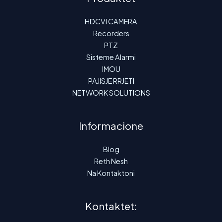
HDCVI CAMERA
Recorders
PTZ
Sisteme Alarmi
IMOU
PAJISJE RRJETI
NETWORK SOLUTIONS
Informacione
Blog
Reth Nesh
Na Kontaktoni
Kontaktet: