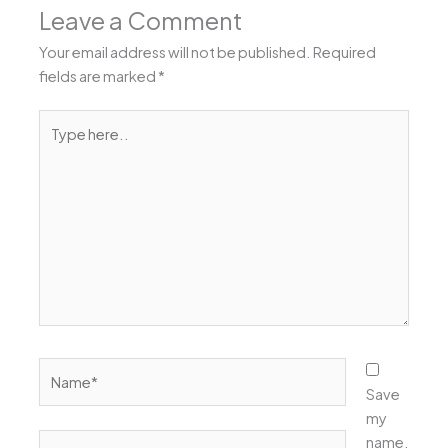
Leave a Comment
Your email address will not be published.
Required
fields are marked
*
Type
here..
Name*
Save
my
Email*
name,