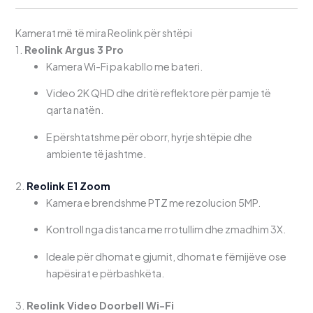
Kamerat më të mira Reolink për shtëpi
1.
Reolink Argus 3 Pro
Kamera Wi-Fi pa kabllo me bateri.
Video 2K QHD dhe dritë reflektore për pamje të
qarta natën.
E përshtatshme për oborr, hyrje shtëpie dhe
ambiente të jashtme.
2.
Reolink E1 Zoom
Kamera e brendshme PTZ me rezolucion 5MP.
Kontroll nga distanca me rrotullim dhe zmadhim 3X.
Ideale për dhomat e gjumit, dhomat e fëmijëve ose
hapësirat e përbashkëta.
3.
Reolink Video Doorbell Wi-Fi