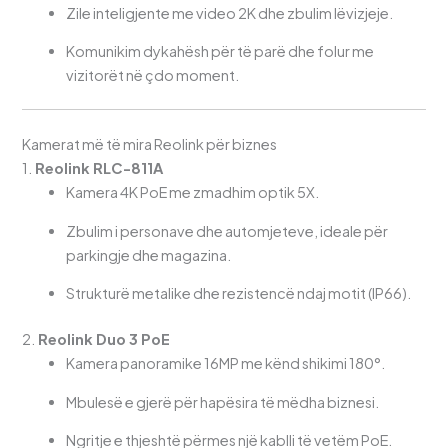
Zile inteligjente me video 2K dhe zbulim lëvizjeje.
Komunikim dykahësh për të parë dhe folur me
vizitorët në çdo moment.
Kamerat më të mira Reolink për biznes
1.
Reolink RLC-811A
Kamera 4K PoE me zmadhim optik 5X.
Zbulim i personave dhe automjeteve, ideale për
parkingje dhe magazina.
Strukturë metalike dhe rezistencë ndaj motit (IP66).
2.
Reolink Duo 3 PoE
Kamera panoramike 16MP me kënd shikimi 180°.
Mbulesë e gjerë për hapësira të mëdha biznesi.
Ngritje e thjeshtë përmes një kablli të vetëm PoE.