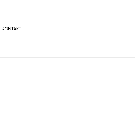
Na kontaktoni
KONTAKT
+355 69 395 7812