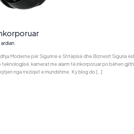
Inkorporuar
/
ardian
dhja Moderne për Sigurinë e Shtëpisë dhe Biznesit Siguria ësht
e teknologjisë, kamerat me alarm të inkorporuar po bëhen gjithn
ojtjen nga rreziqet e mundshme. Ky blog do […]