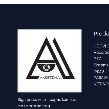
Produ
HDCVI 
Recorde
PTZ
Sisteme 
IMOU
PAJISJE
NETWO
Siguroni biznesin tuaj me kamerat
me te mira ne treg.