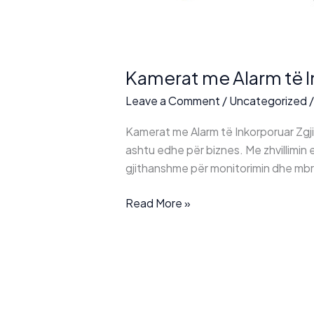
Kamerat me Alarm të 
Leave a Comment
/
Uncategorized
Kamerat me Alarm të Inkorporuar Zgji
ashtu edhe për biznes. Me zhvillimin 
gjithanshme për monitorimin dhe mbr
Kamerat
Read More »
me
Alarm
të
Inkorporuar