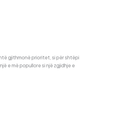
ë gjithmonë prioritet, si për shtëpi
jë e më popullore si një zgjidhje e