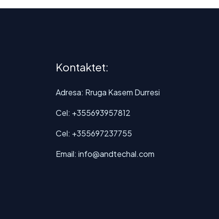
Kontaktet:
Adresa: Rruga Kasem Durresi
Cel: +355693957812
Cel: +355697237755
Email: info@andtechal.com