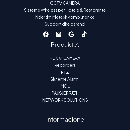
CCTV CAMERA
Sisteme Wireless per Hotele & Restorante
Ndertim rrjetesh kompjuterike
Support dhe garanci
Produktet
HDCVI CAMERA
Recorders
PTZ
Sisteme Alarmi
IMOU
PAJISJE RRJETI
NETWORK SOLUTIONS
Informacione