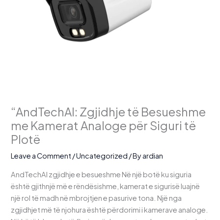
“AndTechAl: Zgjidhje të Besueshme
me Kamerat Analoge për Siguri të
Plotë
Leave a Comment
/
Uncategorized
/ By
ardian
AndTechAl zgjidhje e besueshme Në një botë ku siguria
është gjithnjë më e rëndësishme, kamerat e sigurisë luajnë
një rol të madh në mbrojtjen e pasurive tona. Një nga
zgjidhjet më të njohura është përdorimi i kamerave analoge.