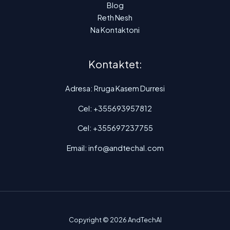
Blog
Reth Nesh
Na Kontaktoni
Kontaktet:
Adresa: Rruga Kasem Durresi
Cel: +355693957812
Cel: +355697237755
Email: info@andtechal.com
Copyright © 2026 AndTechAl