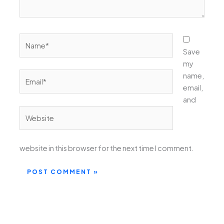
Name*
Save
my
Email*
name,
email,
and
Website
website in this browser for the next time I comment.