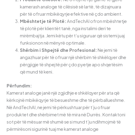
kamerash analoge të cilësisë së lartë, të dizajnuara
për të ofruar mbikëqyrje efektive në çdo ambient.
Mbështetje të Plotë:
AndTechAl ofron mbështetje
të plotë për klientët tanë, nga instalimi deri te
mirëmbajtja. Jemi këtu për t’u siguruar që sistemi juaj
funksionon në mënyrë optimale.
Shërbim i Shpejtë dhe Profesional:
Ne jemi të
angazhuar për të ofruar një shërbim të shkëlqyer dhe
përgjigje të shpejtë për çdo pyetje apo shqetësim
që mund të keni.
Përfundim:
Kamerat analoge janë një zgjidhje e shkëlqyer për ata që
kërkojnë mbikëqyrje të besueshme dhe të përballueshme.
Në AndTechAl, ne jemi të përkushtuar për t’ju ofruar
produktet dhe shërbimet më të mira në Durrës. Kontaktoni
sot për të mësuar më shumë se si mund t’ju ndihmojmë të
përmirësoni sigurinë tuaj me kamerat analoge