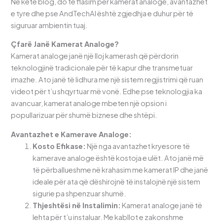
Në këtë blog, do të flasim për kamerat analoge, avantazhet
e tyre dhe pse AndTechAl është zgjedhja e duhur për të
siguruar ambientin tuaj.
Çfarë Janë Kamerat Analoge?
Kamerat analoge janë një lloj kamerash që përdorin
teknologjinë tradicionale për të kapur dhe transmetuar
imazhe. Ato janë të lidhura me një sistem regjistrimi që ruan
videot për t’u shqyrtuar më vonë. Edhe pse teknologjia ka
avancuar, kamerat analoge mbeten një opsion i
popullarizuar për shumë biznese dhe shtëpi.
Avantazhet e Kamerave Analoge:
Kosto Efikase:
Një nga avantazhet kryesore të
kamerave analoge është kostoja e ulët. Ato janë më
të përballueshme në krahasim me kamerat IP dhe janë
ideale për ata që dëshirojnë të instalojnë një sistem
sigurie pa shpenzuar shumë.
Thjeshtësi në Instalimin:
Kamerat analoge janë të
lehta për t’u instaluar. Me kabllot e zakonshme