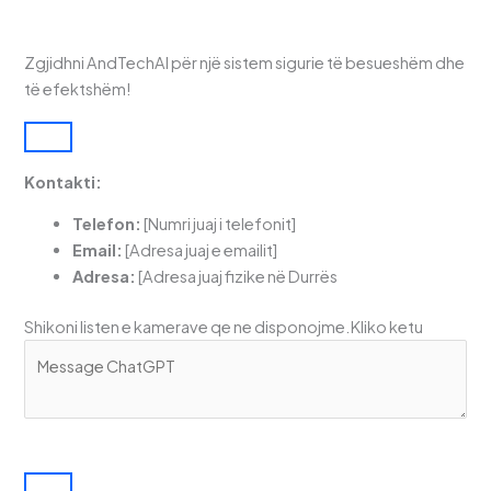
Zgjidhni AndTechAl për një sistem sigurie të besueshëm dhe
të efektshëm!
Kontakti:
Telefon:
[Numri juaj i telefonit]
Email:
[Adresa juaj e emailit]
Adresa:
[Adresa juaj fizike në Durrës
Shikoni listen e kamerave qe ne disponojme.Kliko ketu