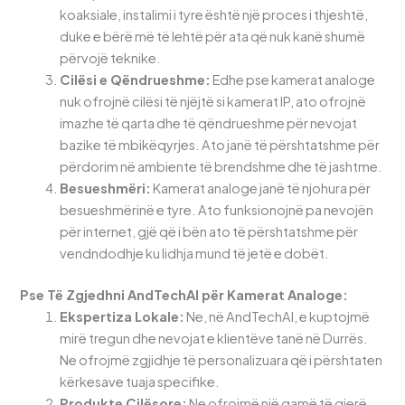
koaksiale, instalimi i tyre është një proces i thjeshtë,
duke e bërë më të lehtë për ata që nuk kanë shumë
përvojë teknike.
Cilësi e Qëndrueshme:
Edhe pse kamerat analoge
nuk ofrojnë cilësi të njëjtë si kamerat IP, ato ofrojnë
imazhe të qarta dhe të qëndrueshme për nevojat
bazike të mbikëqyrjes. Ato janë të përshtatshme për
përdorim në ambiente të brendshme dhe të jashtme.
Besueshmëri:
Kamerat analoge janë të njohura për
besueshmërinë e tyre. Ato funksionojnë pa nevojën
për internet, gjë që i bën ato të përshtatshme për
vendndodhje ku lidhja mund të jetë e dobët.
Pse Të Zgjedhni AndTechAl për Kamerat Analoge:
Ekspertiza Lokale:
Ne, në AndTechAl, e kuptojmë
mirë tregun dhe nevojat e klientëve tanë në Durrës.
Ne ofrojmë zgjidhje të personalizuara që i përshtaten
kërkesave tuaja specifike.
Produkte Cilësore:
Ne ofrojmë një gamë të gjerë