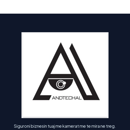
Siguroni biznesin tuaj me kamerat me te mira ne treg.