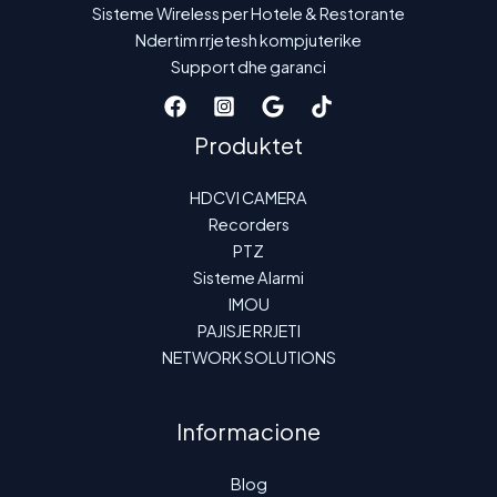
Sisteme Wireless per Hotele & Restorante
Ndertim rrjetesh kompjuterike
Support dhe garanci
Produktet
HDCVI CAMERA
Recorders
PTZ
Sisteme Alarmi
IMOU
PAJISJE RRJETI
NETWORK SOLUTIONS
Informacione
Blog