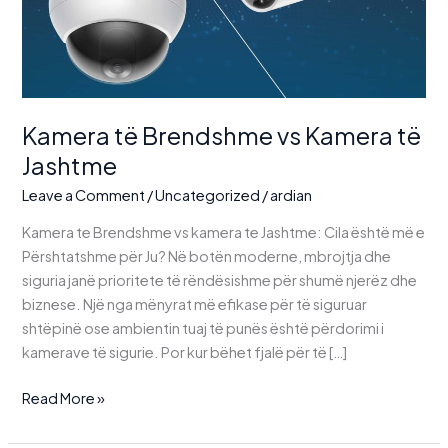
Kamera të Brendshme vs Kamera të
Jashtme
Leave a Comment
/
Uncategorized
/
ardian
Kamera te Brendshme vs kamera te Jashtme: Cila është më e
Përshtatshme për Ju? Në botën moderne, mbrojtja dhe
siguria janë prioritete të rëndësishme për shumë njerëz dhe
biznese. Një nga mënyrat më efikase për të siguruar
shtëpinë ose ambientin tuaj të punës është përdorimi i
kamerave të sigurie. Por kur bëhet fjalë për të […]
Kamera
Read More »
të
Brendshme