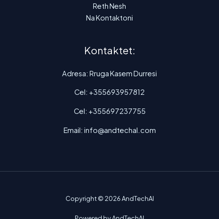
Reth Nesh
Na Kontaktoni
Kontaktet:
Adresa: Rruga Kasem Durresi
Cel: +355693957812
Cel: +355697237755
Email: info@andtechal.com
Copyright © 2026 AndTechAl
Powered by AndTechAl