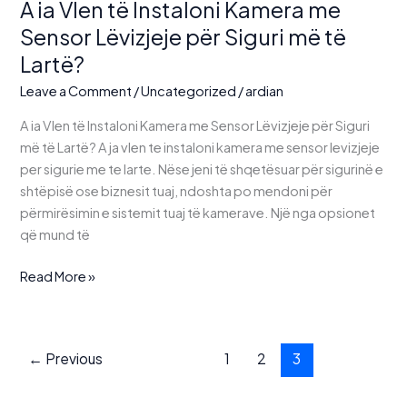
A ia Vlen të Instaloni Kamera me
Sensor Lëvizjeje për Siguri më të
Lartë?
Leave a Comment
/
Uncategorized
/
ardian
A ia Vlen të Instaloni Kamera me Sensor Lëvizjeje për Siguri
më të Lartë? A ja vlen te instaloni kamera me sensor levizjeje
per sigurie me te larte. Nëse jeni të shqetësuar për sigurinë e
shtëpisë ose biznesit tuaj, ndoshta po mendoni për
përmirësimin e sistemit tuaj të kamerave. Një nga opsionet
që mund të
A
Read More »
ia
Vlen
të
←
Previous
1
2
3
Instaloni
Kamera
me