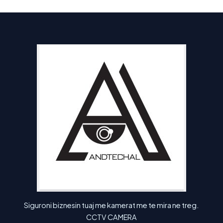
Sensor
Lëvizjeje
për
Siguri
më
të
Lartë?
Siguroni biznesin tuaj me kamerat me te mira ne treg.
CCTV CAMERA